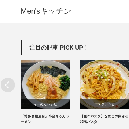
Men'sキッチン
注目の記事 PICK UP！
らーめんレシピ
パスタレシピ
「博多名物屋台」小金ちゃんラ
【創作パスタ】なめこの白みそ
インスタント
ーメン
和風パスタ