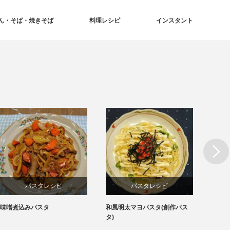
ん・そば・焼きそば
料理レシピ
インスタント
Next
パスタレシピ
パスタレシピ
味噌煮込みパスタ
和風明太マヨパスタ(創作パス
凄麺「
タ)