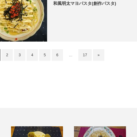
和風明太マヨパスタ(創作パスタ)
2
3
4
5
6
…
17
»