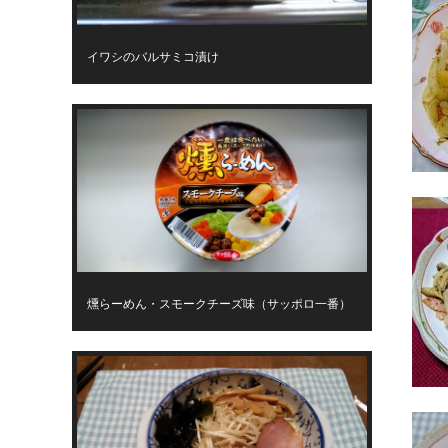
イワシのバルサミコ漬け
燻らーめん・スモークチーズ味（サッポロ一番）