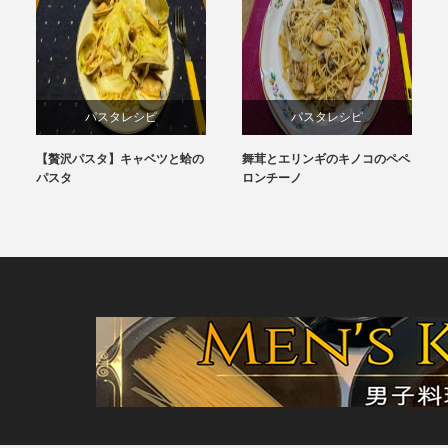
パスタレシピ
パスタレシピ
【贅沢パスタ】キャベツと蛤の
舞茸とエリンギのキノコのペペ
料理レシピ
簡単レシピ
パスタ
ロンチーノ
簡単レシピ