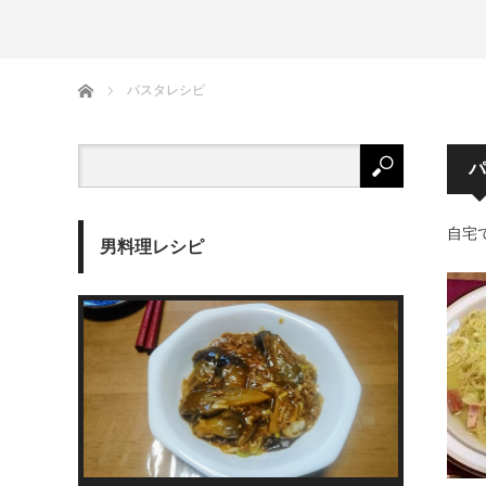
生麺
ホーム
パスタレシピ
パ
自宅
男料理レシピ