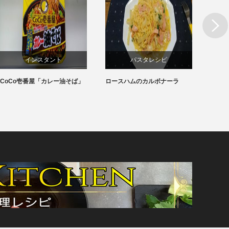
Next
インスタント
パスタレシピ
CoCo壱番屋「カレー油そば」
ロースハムのカルボナーラ
ハマグ
カップ焼きそば
め