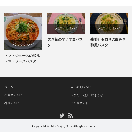
パスタレシピ
パスタレシピ
欠き菜の辛子マヨパス
生姜とセロリの白みそ
パスタレシピ
タ
和風パスタ
トマトジュースの和風
トマトソースパスタ
ホーム
らーめんレシピ
パスタレシピ
うどん・そば・焼きそば
料理レシピ
インスタント
RSS
Twitter
Copyright ©
Men'sキッチン
All rights reserved.