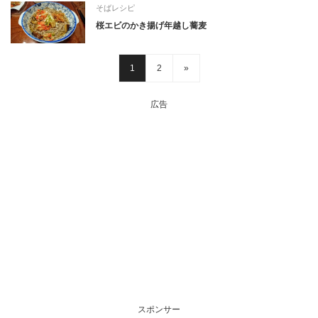
そばレシピ
桜エビのかき揚げ年越し蕎麦
1
2
»
広告
スポンサー