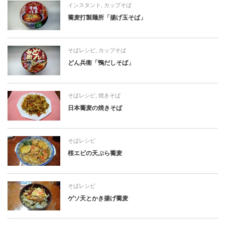
インスタント
,
カップそば
蕎麦打製麺所「揚げ玉そば」
そばレシピ
,
カップそば
どん兵衛「鴨だしそば」
そばレシピ
,
焼きそば
日本蕎麦の焼きそば
そばレシピ
桜エビの天ぷら蕎麦
そばレシピ
ゲソ天とかき揚げ蕎麦