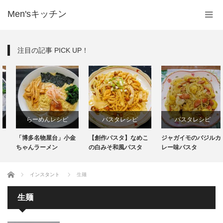
Men'sキッチン
注目の記事 PICK UP！
らーめんレシピ
パスタレシピ
パスタレシピ
「博多名物屋台」小金
【創作パスタ】なめこ
ジャガイモのバジルカ
インスタント
ちゃんラーメン
の白みそ和風パスタ
レー味パスタ
生麺
ホーム
インスタント
生麺
生麺