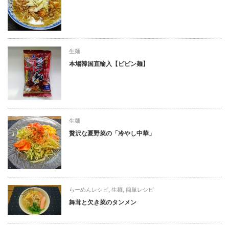
生麺
本場韓国直輸入【ビビン麺】
生麺
贅沢な夏野菜の「冷やし中華」
らーめんレシピ
,
生麺
,
簡単レシピ
舞茸と欠き菜のタンメン