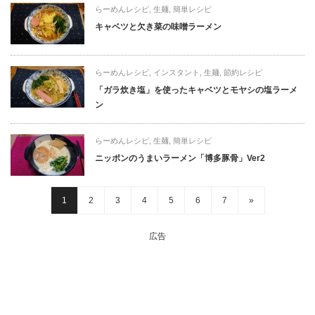
らーめんレシピ
,
生麺
,
簡単レシピ
キャベツと欠き菜の味噌ラーメン
らーめんレシピ
,
インスタント
,
生麺
,
節約レシピ
「ガラ炊き塩」を使ったキャベツとモヤシの塩ラーメ
ン
らーめんレシピ
,
生麺
,
簡単レシピ
ニッポンのうまいラーメン「博多豚骨」Ver2
1
2
3
4
5
6
7
»
広告