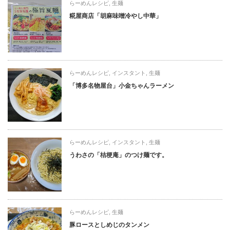
らーめんレシピ
,
生麺
糀屋商店「胡麻味噌冷やし中華」
らーめんレシピ
,
インスタント
,
生麺
「博多名物屋台」小金ちゃんラーメン
らーめんレシピ
,
インスタント
,
生麺
うわさの「桔梗庵」のつけ麺です。
らーめんレシピ
,
生麺
豚ロースとしめじのタンメン