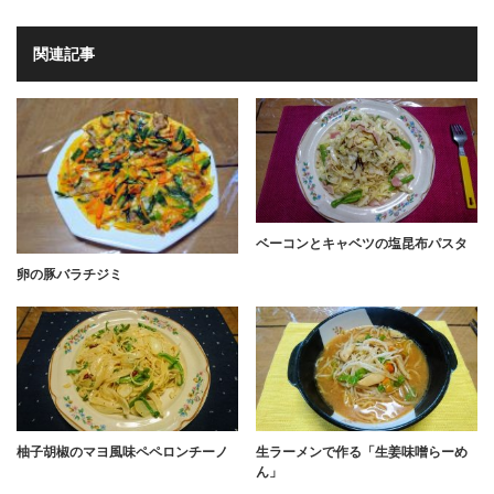
関連記事
ベーコンとキャベツの塩昆布パスタ
卵の豚バラチジミ
柚子胡椒のマヨ風味ペペロンチーノ
生ラーメンで作る「生姜味噌らーめ
ん」