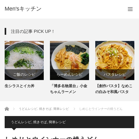
Men'sキッチン
注目の記事 PICK UP！
ご飯のレシピ
らーめんレシピ
パスタレシピ
生シラスとイカ丼
「博多名物屋台」小金
【創作パスタ】なめこ
料理レシピ
インスタント
ちゃんラーメン
の白みそ和風パスタ
生麺
ホーム
うどんレシピ
,
焼きそば
,
簡単レシピ
しめじとウインナーの焼うどん
うどんレシピ
,
焼きそば
,
簡単レシピ