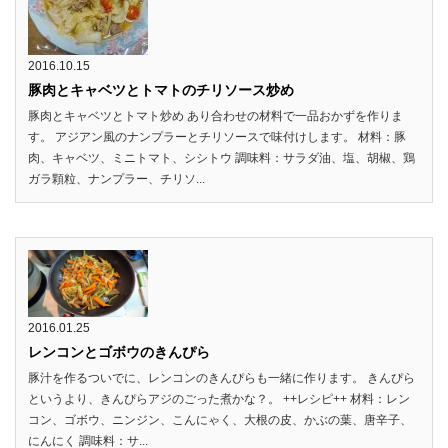
2016.10.15
豚肉とキャベツとトマトのチリソース炒め
豚肉とキャベツとトマト炒め あり合わせの材料で一品おかずを作りま
す。 アジアン風のナンプラーとチリソースで味付けします。 材料：豚
肉、キャベツ、ミニトマト、シシトウ 調味料：サラダ油、塩、胡椒、鶏
ガラ顆粒、ナンプラー、チリソ...
2016.01.25
レンコンとゴボウのきんぴら
豚汁を作るついでに、レンコンのきんぴらも一緒に作ります。 きんぴら
というより、きんぴらアジのごった煮かな？。 ++レシピ++ 材料：レン
コン、ゴボウ、ニンジン、こんにゃく、大根の皮、かぶの葉、唐辛子、
にんにく 調味料：サ...