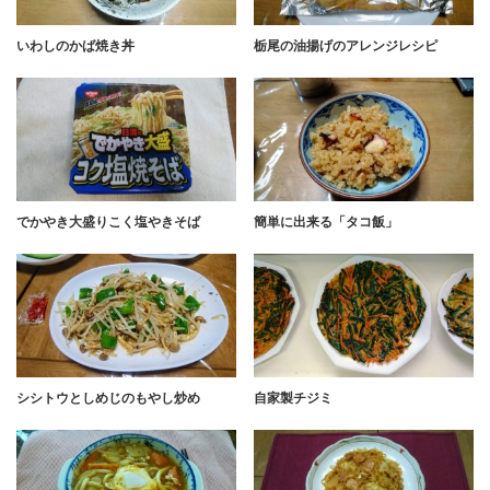
いわしのかば焼き丼
栃尾の油揚げのアレンジレシピ
でかやき大盛りこく塩やきそば
簡単に出来る「タコ飯」
シシトウとしめじのもやし炒め
自家製チジミ