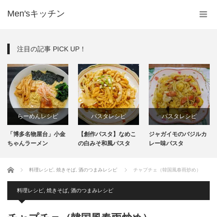
Men'sキッチン
注目の記事 PICK UP！
らーめんレシピ
パスタレシピ
パスタレシピ
「博多名物屋台」小金
【創作パスタ】なめこ
ジャガイモのバジルカ
インスタント
ちゃんラーメン
の白みそ和風パスタ
レー味パスタ
生麺
ホーム
料理レシピ
,
焼きそば
,
酒のつまみレシピ
チャプチェ（韓国風春雨炒め）
料理レシピ
,
焼きそば
,
酒のつまみレシピ