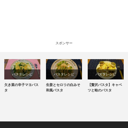
スポンサー
パスタレシピ
パスタレシピ
パスタレシピ
欠き菜の辛子マヨパス
生姜とセロリの白みそ
【贅沢パスタ】キャベ
料理レシピ
タ
和風パスタ
ツと蛤のパスタ
簡単レシピ