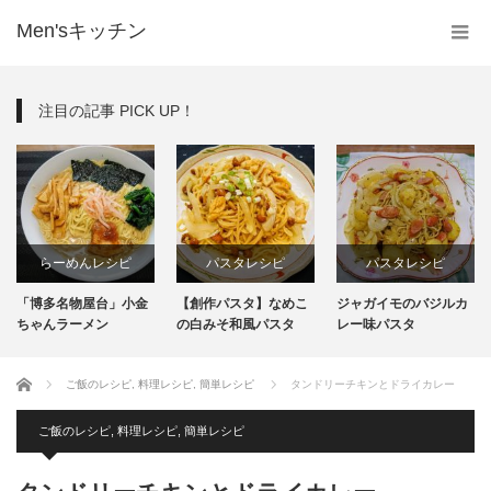
Men'sキッチン
注目の記事 PICK UP！
らーめんレシピ
パスタレシピ
パスタレシピ
「博多名物屋台」小金
【創作パスタ】なめこ
ジャガイモのバジルカ
インスタント
ちゃんラーメン
の白みそ和風パスタ
レー味パスタ
生麺
ホーム
ご飯のレシピ
,
料理レシピ
,
簡単レシピ
タンドリーチキンとドライカレー
ご飯のレシピ
,
料理レシピ
,
簡単レシピ