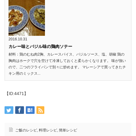
2016.10.31
カレー味とバジル味の鶏肉ソテー
材料：鶏のむね肉2胸、カレースパイス、バジルソース、塩、胡椒 鶏の
胸肉はホークで穴を空けて冷凍しておくと柔らかくなります。 味が強い
ので、二つのフライパンで別々に炒めます。 マレーシアで買ってきたチ
キン用のミックス...
【ID:4471】
ご飯のレシピ
,
料理レシピ
,
簡単レシピ