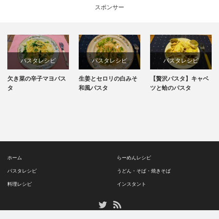
スポンサー
パスタレシピ
パスタレシピ
パスタレシピ
欠き菜の辛子マヨパス
生姜とセロリの白みそ
【贅沢パスタ】キャベ
料理レシピ
タ
和風パスタ
ツと蛤のパスタ
簡単レシピ
ホーム
らーめんレシピ
パスタレシピ
うどん・そば・焼きそば
料理レシピ
インスタント
RSS
Twitter