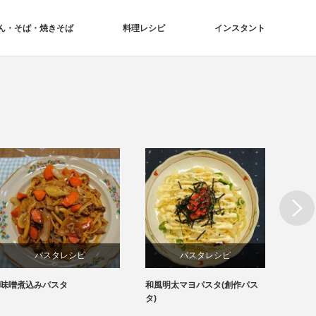
ん・そば・焼きそば
料理レシピ
インスタント
Next
パスタレシピ
パスタレシピ
味噌煮込みパスタ
和風明太マヨパスタ(創作パス
凄麺「
タ)