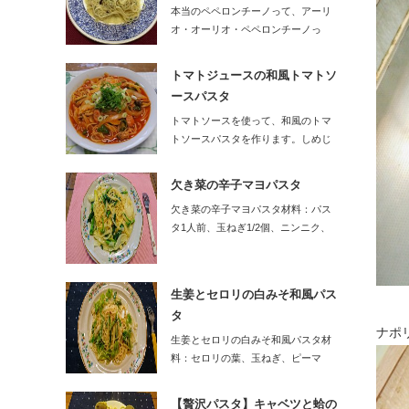
本当のペペロンチーノって、アーリ
オ・オーリオ・ペペロンチーノっ
て、言うらしいです…
トマトジュースの和風トマトソ
ースパスタ
トマトソースを使って、和風のトマ
トソースパスタを作ります。しめじ
に、青じそ、…
欠き菜の辛子マヨパスタ
欠き菜の辛子マヨパスタ材料：パス
タ1人前、玉ねぎ1/2個、ニンニク、
唐辛…
生姜とセロリの白みそ和風パス
タ
ナポ
生姜とセロリの白みそ和風パスタ材
料：セロリの葉、玉ねぎ、ピーマ
ン、しょう…
【贅沢パスタ】キャベツと蛤の