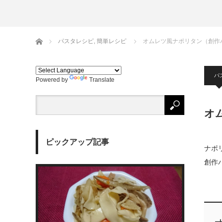
生麺
ホーム
パスタレシピ
,
簡単レシピ
オムレツ風ナポリタン（創作
パ
Powered by
Translate
オ
ピックアップ記事
ナポ
創作