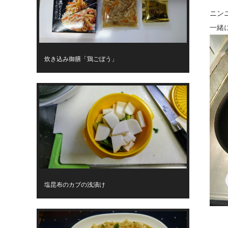
ニン
一緒
炊き込み御膳「鶏ごぼう」
塩昆布のカブの浅漬け