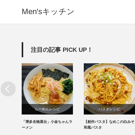
Men'sキッチン
注目の記事 PICK UP！
らーめんレシピ
パスタレシピ
「博多名物屋台」小金ちゃんラ
【創作パスタ】なめこの白みそ
インスタント
ーメン
和風パスタ