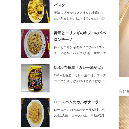
パスタ
美味しそうなハマグリをお土産にい
ただきました。蛤だけでいただくの
はもったいな…
舞茸とエリンギのキノコのペペ
ロンチーノ
舞茸とエリンギのキノコのペペロン
チーノ材料：パスタ1人前、舞茸、エ
リンギ…
CoCo壱番屋「カレー油そば」
CoCo壱番屋「カレー油そば」エース
コックかやくはそれほど多くはない
です…
卵に
ロースハムのカルボナーラ
ロースハムのカルボナーラ材料：パ
スタ1人前、ロースハム、玉ねぎ1/2
個、…