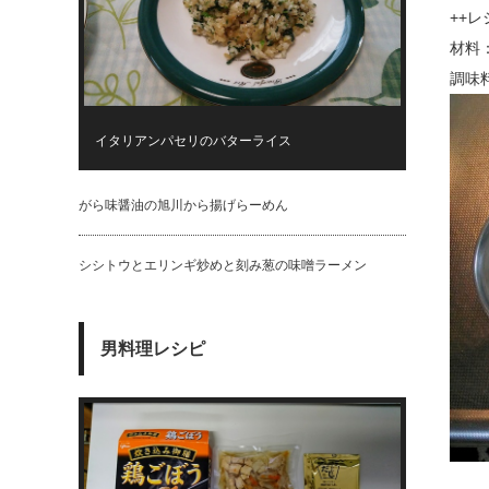
++レ
材料
調味
イタリアンパセリのバターライス
がら味醤油の旭川から揚げらーめん
シシトウとエリンギ炒めと刻み葱の味噌ラーメン
男料理レシピ