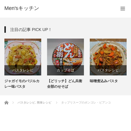
Men'sキッチン
注目の記事 PICK UP！
パスタレシピ
カップそば
パスタレシピ
ジャガイモのバジルカ
【どリッチ】どん兵衛
味噌煮込みパスタ
レー味パスタ
全部のせそば
ホーム
パスタレシピ
,
簡単レシピ
タップリスープのボンゴレ・ビアンコ