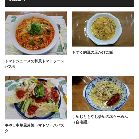
もずく納豆の玉かけご飯
トマトジュースの和風トマトソース
パスタ
しめじともやし炒めの塩らーめん
（自宅麺）
冷やし中華風冷製トマトソースパス
タ