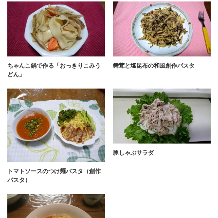
ちゃんこ鍋で作る「おっきりこみう
舞茸と塩昆布の和風創作パスタ
どん」
豚しゃぶサラダ
トマトソースのつけ麺パスタ（創作
パスタ）