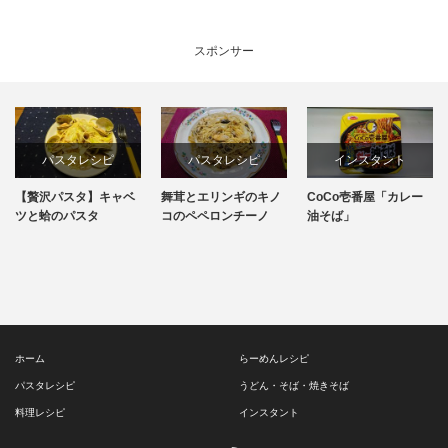
スポンサー
パスタレシピ
パスタレシピ
インスタント
【贅沢パスタ】キャベ
舞茸とエリンギのキノ
CoCo壱番屋「カレー
料理レシピ
簡単レシピ
カップ焼きそば
ツと蛤のパスタ
コのペペロンチーノ
油そば」
簡単レシピ
ホーム
らーめんレシピ
パスタレシピ
うどん・そば・焼きそば
料理レシピ
インスタント