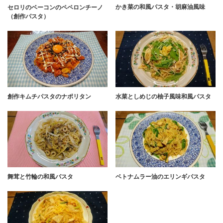
かき菜の和風パスタ・胡麻油風味
セロリのベーコンのペペロンチーノ
（創作パスタ）
創作キムチパスタのナポリタン
水菜としめじの柚子風味和風パスタ
舞茸と竹輪の和風パスタ
ベトナムラー油のエリンギパスタ