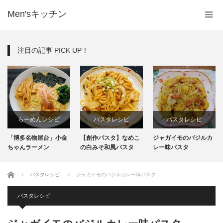
Men'sキッチン
注目の記事 PICK UP！
らーめんレシピ
パスタレシピ
パスタレシピ
「博多名物屋台」小金
【創作パスタ】なめこ
ジャガイモのバジルカ
インスタント
ちゃんラーメン
の白みそ和風パスタ
レー味パスタ
生麺
ホーム
パスタレシピ
ジャガイモのバジルカレー味パスタ
パスタレシピ