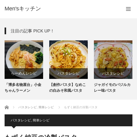
Men'sキッチン
注目の記事 PICK UP！
らーめんレシピ
パスタレシピ
パスタレシピ
「博多名物屋台」小金
【創作パスタ】なめこ
ジャガイモのバジルカ
インスタント
ちゃんラーメン
の白みそ和風パスタ
レー味パスタ
生麺
ホーム
パスタレシピ
,
簡単レシピ
もずく納豆の冷製パスタ
パスタレシピ
,
簡単レシピ