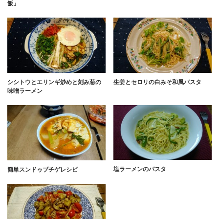
飯」
シシトウとエリンギ炒めと刻み葱の
生姜とセロリの白みそ和風パスタ
味噌ラーメン
塩ラーメンのパスタ
簡単スンドゥブチゲレシピ