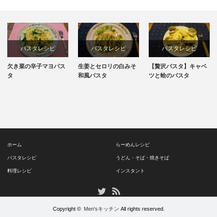
パスタレシピ
パスタレシピ
パスタレシピ
欠き菜の辛子マヨパス
生姜とセロリの白みそ
【贅沢パスタ】キャベ
料理レシピ
タ
和風パスタ
ツと蛤のパスタ
簡単レシピ
ホーム
らーめんレシピ
パスタレシピ
うどん・そば・焼きそば
料理レシピ
インスタント
RSS
Twitter
Copyright ©
Men'sキッチン
All rights reserved.