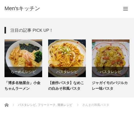
Men'sキッチン
注目の記事 PICK UP！
らーめんレシピ
パスタレシピ
パスタレシピ
「博多名物屋台」小金
【創作パスタ】なめこ
ジャガイモのバジルカ
インスタント
ちゃんラーメン
の白みそ和風パスタ
レー味パスタ
生麺
ホーム
パスタレシピ
,
フリートーク
,
簡単レシピ
さんまの和風パスタ