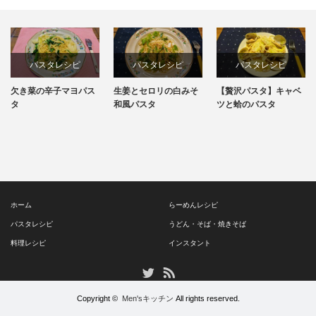
パスタレシピ
パスタレシピ
パスタレシピ
欠き菜の辛子マヨパス
生姜とセロリの白みそ
【贅沢パスタ】キャベ
料理レシピ
タ
和風パスタ
ツと蛤のパスタ
簡単レシピ
ホーム
らーめんレシピ
パスタレシピ
うどん・そば・焼きそば
料理レシピ
インスタント
RSS
Twitter
Copyright ©
Men'sキッチン
All rights reserved.