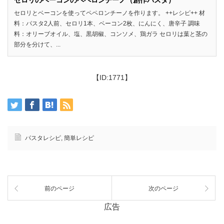
セロリとベーコンを使ってペペロンチーノを作ります。 ++レシピ++ 材
料：パスタ2人前、セロリ1本、ベーコン2枚、にんにく、唐辛子 調味
料：オリーブオイル、塩、黒胡椒、コンソメ、鶏ガラ セロリは葉と茎の
部分を分けて、...
【ID:1771】
パスタレシピ
,
簡単レシピ
前のページ
次のページ
広告