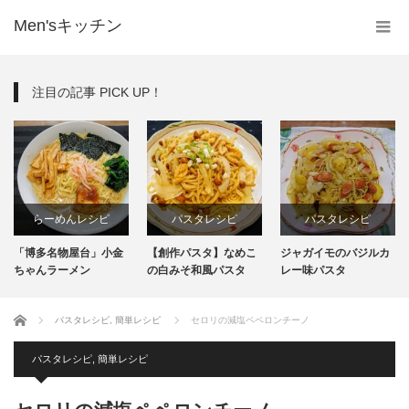
Men'sキッチン
注目の記事 PICK UP！
らーめんレシピ
パスタレシピ
パスタレシピ
「博多名物屋台」小金
【創作パスタ】なめこ
ジャガイモのバジルカ
インスタント
ちゃんラーメン
の白みそ和風パスタ
レー味パスタ
生麺
ホーム
パスタレシピ
,
簡単レシピ
セロリの減塩ペペロンチーノ
パスタレシピ
,
簡単レシピ