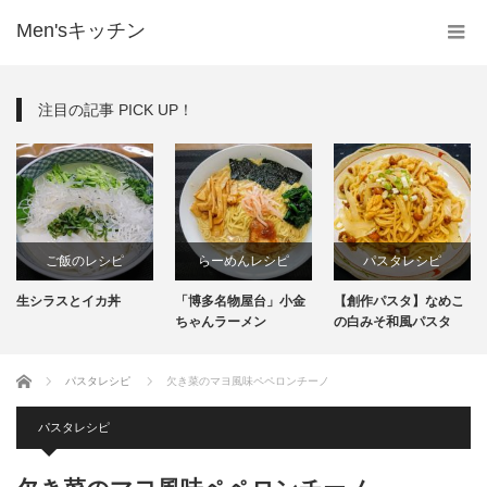
Men'sキッチン
注目の記事 PICK UP！
ご飯のレシピ
らーめんレシピ
パスタレシピ
生シラスとイカ丼
「博多名物屋台」小金
【創作パスタ】なめこ
料理レシピ
インスタント
ちゃんラーメン
の白みそ和風パスタ
生麺
ホーム
パスタレシピ
欠き菜のマヨ風味ペペロンチーノ
パスタレシピ