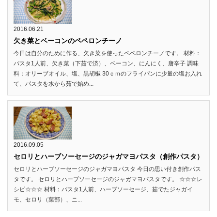
2016.06.21
欠き菜とベーコンのペペロンチーノ
今日は自分のために作る、欠き菜を使ったペペロンチーノです。 材料：
パスタ1人前、欠き菜（下茹で済）、ベーコン、にんにく、唐辛子 調味
料：オリーブオイル、塩、黒胡椒 30ｃｍのフライパンに少量の塩お入れ
て、パスタを水から茹で始め...
2016.09.05
セロリとハーブソーセージのジャガマヨパスタ（創作パスタ）
セロリとハーブソーセージのジャガマヨパスタ 今日の思い付き創作パス
タです。 セロリとハーブソーセージのジャガマヨパスタです。 ☆☆☆レ
シピ☆☆☆ 材料：パスタ1人前、ハーブソーセージ、茹でたジャガイ
モ、セロリ（葉部）、ニ...