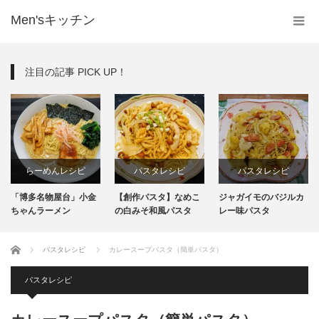
Men'sキッチン
注目の記事 PICK UP！
らーめんレシピ
パスタレシピ
パスタレシピ
「博多名物屋台」小金
【創作パスタ】なめこ
ジャガイモのバジルカ
インスタント
ちゃんラーメン
の白みそ和風パスタ
レー味パスタ
生麺
ホーム
パスタレシピ
カレースープパスタ（簡単パスタ）
パスタレシピ