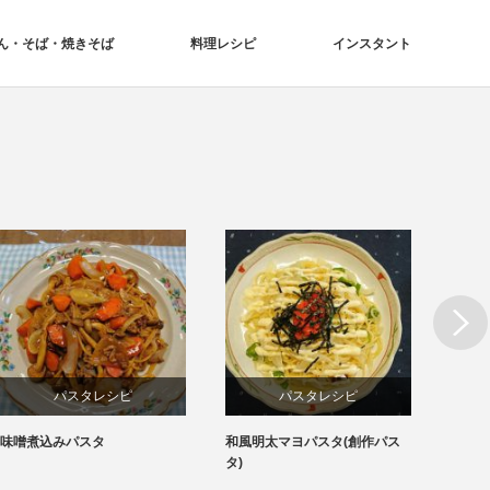
ん・そば・焼きそば
料理レシピ
インスタント
Next
パスタレシピ
パスタレシピ
味噌煮込みパスタ
和風明太マヨパスタ(創作パス
凄麺「
タ)