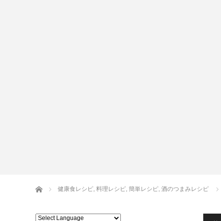
生麺
ホーム
健康食レシピ
,
料理レシピ
,
簡単レシピ
,
酒のつまみレシピ