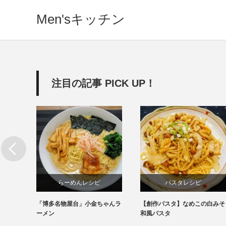
Men'sキッチン
注目の記事 PICK UP！
らーめんレシピ
パスタレシピ
「博多名物屋台」小金ちゃんラ
【創作パスタ】なめこの白みそ
インスタント
ーメン
和風パスタ