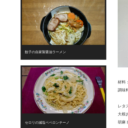
餃子の自家製醤油ラーメン
材料
調味
レタ
大根
胡麻
セロリの減塩ペペロンチーノ