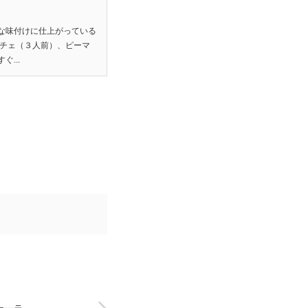
な味付けに仕上がっている
プチェ（３人前）、ピーマ
...