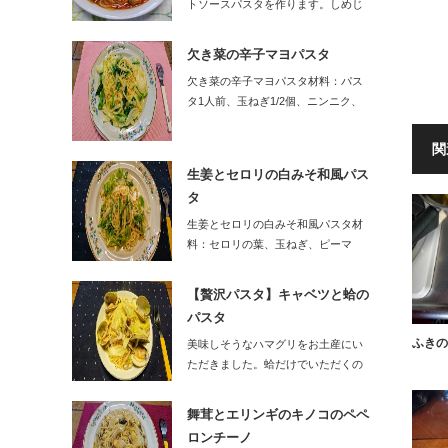
トソースパスタを作ります。しめじ
に、青じそ、…
欠き菜の辛子マヨパスタ
欠き菜の辛子マヨパスタ材料：パス
タ1人前、玉ねぎ1/2個、ニンニク、
唐辛…
関
生姜とセロリの白みそ和風パス
タ
生姜とセロリの白みそ和風パスタ材
料：セロリの葉、玉ねぎ、ピーマ
ン、しょう…
【贅沢パスタ】キャベツと蛤の
パスタ
ふきの
美味しそうなハマグリをお土産にい
ただきました。蛤だけでいただくの
はもったいな…
舞茸とエリンギのキノコのペペ
ロンチーノ