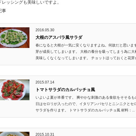
ドレッシングも美味しいですよ。
記事
2016.05.30
大根のアスパラ風サラダ
春になると大根が一気に安くなりますよね。何故だと思います
芽が成長してしまいます。 大根の養分を吸ってしまう為に大
美味しくなくなってしまいます。 チョットほっておくと花芽が
2015.07.14
トマトサラダのカルパッチョ風
いよいよ夏が本番です。 爽やかな刺激のある食欲をそそるも
日はセロリが入ったので、イタリアンパセリとニンニクとセ
サラダを作ります。 トマトサラダのカルパッチョ風 材料：...
2015.10.31