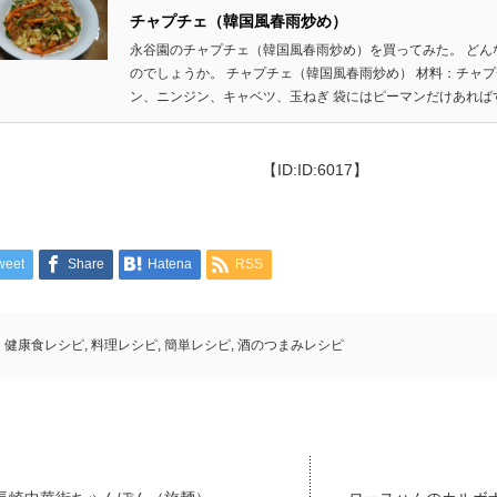
チャプチェ（韓国風春雨炒め）
永谷園のチャプチェ（韓国風春雨炒め）を買ってみた。 どん
のでしょうか。 チャプチェ（韓国風春雨炒め） 材料：チャ
ン、ニンジン、キャベツ、玉ねぎ 袋にはピーマンだけあればすぐ
【ID:ID:6017】
weet
Share
Hatena
RSS
健康食レシピ
,
料理レシピ
,
簡単レシピ
,
酒のつまみレシピ