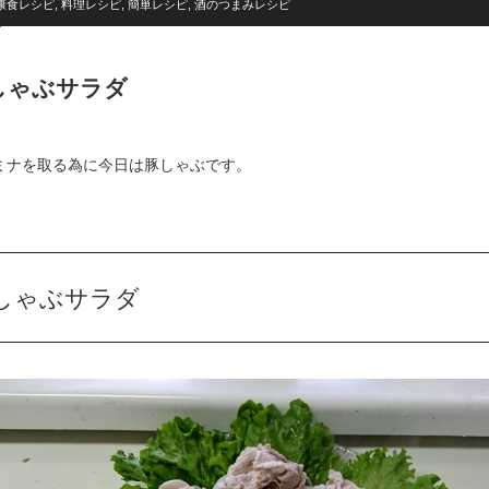
康食レシピ
,
料理レシピ
,
簡単レシピ
,
酒のつまみレシピ
しゃぶサラダ
ミナを取る為に今日は豚しゃぶです。
しゃぶサラダ