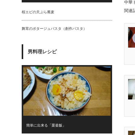
中華
関連
桜エビの天ぷら蕎麦
舞茸のポタージュパスタ（創作パスタ）
男料理レシピ
簡単に出来る「栗釜飯」