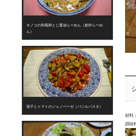
キノコの和風卵とじ醤油らーめん（創作らーめ
ん）
茄子とトマトのジェノベーゼ（バジルパスタ）
材料
調味