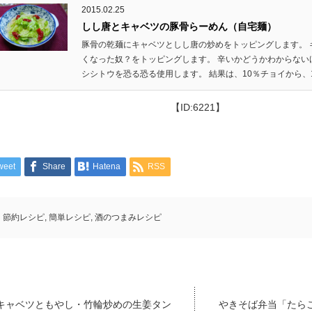
2015.02.25
しし唐とキャベツの豚骨らーめん（自宅麺）
豚骨の乾麺にキャベツとしし唐の炒めをトッピングします。 
くなった奴？をトッピングします。 辛いかどうかわからない
シシトウを恐る恐る使用します。 結果は、10％チョイから、10
【ID:6221】
weet
Share
Hatena
RSS
節約レシピ
,
簡単レシピ
,
酒のつまみレシピ
キャベツともやし・竹輪炒めの生姜タン
やきそば弁当「たら