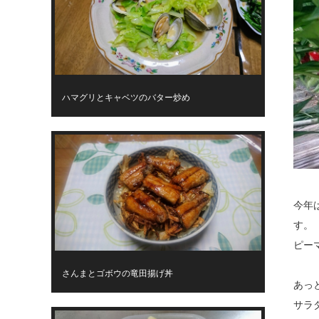
ハマグリとキャベツのバター炒め
今年
す。
ピー
さんまとゴボウの竜田揚げ丼
あっ
サラ