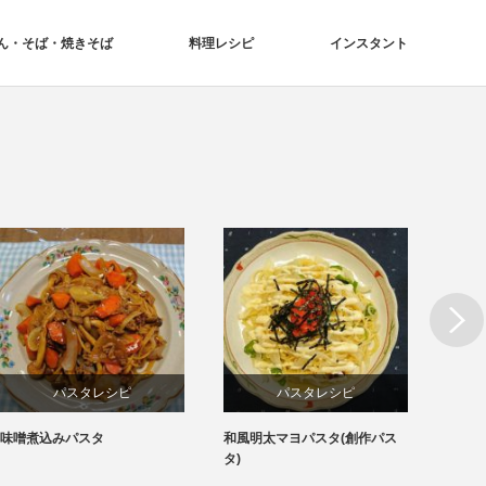
ん・そば・焼きそば
料理レシピ
インスタント
Next
パスタレシピ
パスタレシピ
味噌煮込みパスタ
和風明太マヨパスタ(創作パス
凄麺「
タ)