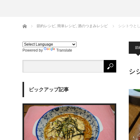
生麺
ホーム
節約レシピ
,
簡単レシピ
,
酒のつまみレシピ
シシトウと
節
Powered by
Translate
シ
ピックアップ記事