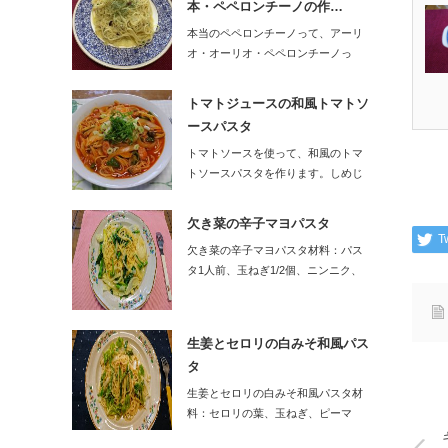
本・ペペロンチーノの作…
本当のペペロンチーノって、アーリ
オ・オーリオ・ペペロンチーノっ
て、言うらしいです…
トマトジュースの和風トマトソ
ースパスタ
トマトソースを使って、和風のトマ
トソースパスタを作ります。しめじ
に、青じそ、…
欠き菜の辛子マヨパスタ
T
欠き菜の辛子マヨパスタ材料：パス
タ1人前、玉ねぎ1/2個、ニンニク、
唐辛…
生姜とセロリの白みそ和風パス
タ
生姜とセロリの白みそ和風パスタ材
料：セロリの葉、玉ねぎ、ピーマ
ン、しょう…