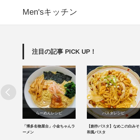
Men'sキッチン
注目の記事 PICK UP！
らーめんレシピ
パスタレシピ
「博多名物屋台」小金ちゃんラ
【創作パスタ】なめこの白みそ
インスタント
ーメン
和風パスタ