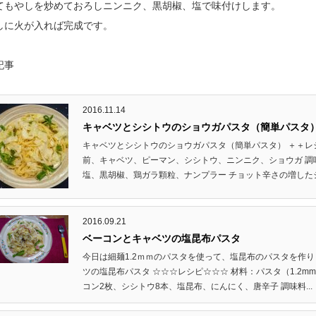
てもやしを炒めておろしニンニク、黒胡椒、塩で味付けします。
しに火が入れば完成です。
記事
2016.11.14
キャベツとシシトウのショウガパスタ（簡単パスタ
キャベツとシシトウのショウガパスタ（簡単パスタ） ＋＋レ
前、キャベツ、ピーマン、シシトウ、ニンニク、ショウガ 調
塩、黒胡椒、鶏ガラ顆粒、ナンプラー チョット辛さの増したシシ
2016.09.21
ベーコンとキャベツの塩昆布パスタ
今日は細麺1.2ｍｍのパスタを使って、塩昆布のパスタを作り
ツの塩昆布パスタ ☆☆☆レシピ☆☆☆ 材料：パスタ（1.2m
コン2枚、シシトウ8本、塩昆布、にんにく、唐辛子 調味料...