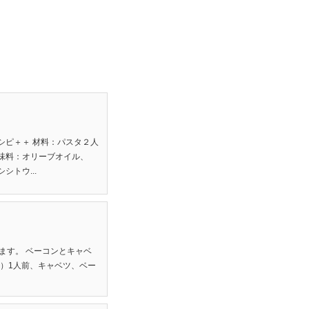
）
シピ＋＋ 材料：パスタ２人
味料：オリーブオイル、
トウ...
ます。 ベーコンとキャベ
m）1人前、キャベツ、ベー