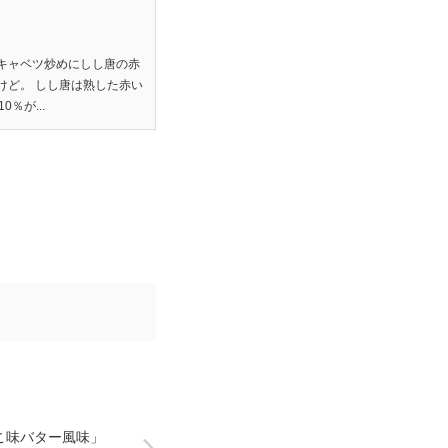
キャベツ炒めにしし唐の赤
けど。 しし唐は熟した赤い
％が...
こ味バター風味」